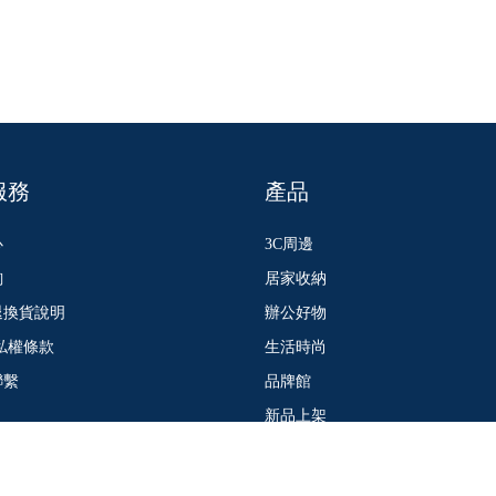
服務
產品
心
3C周邊
詢
居家收納
退換貨說明
辦公好物
私權條款
生活時尚
聯繫
品牌館
新品上架
d.